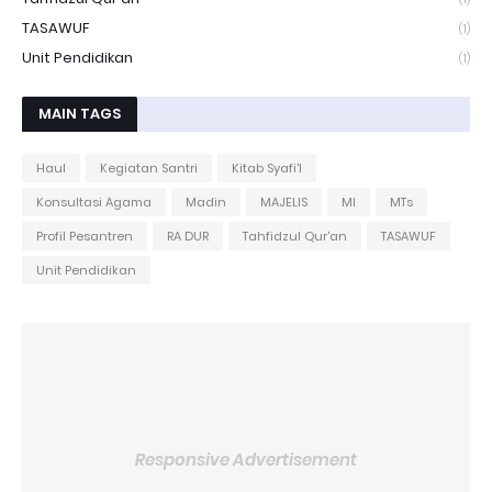
TASAWUF
(1)
Unit Pendidikan
(1)
MAIN TAGS
Haul
Kegiatan Santri
Kitab Syafi'I
Konsultasi Agama
Madin
MAJELIS
MI
MTs
Profil Pesantren
RA DUR
Tahfidzul Qur'an
TASAWUF
Unit Pendidikan
Responsive Advertisement