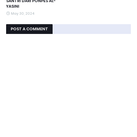
SANTRI DARI PONPES AL-
YASINI
May 30, 2024
POST A COMMENT