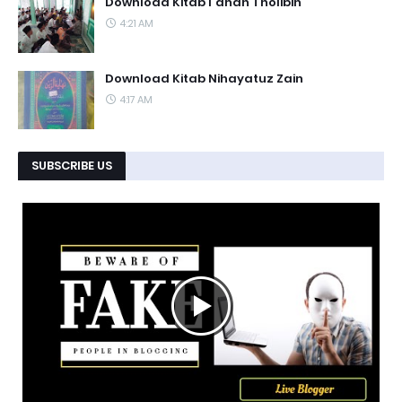
Download Kitab I'anah Tholibin
4:21 AM
Download Kitab Nihayatuz Zain
4:17 AM
SUBSCRIBE US