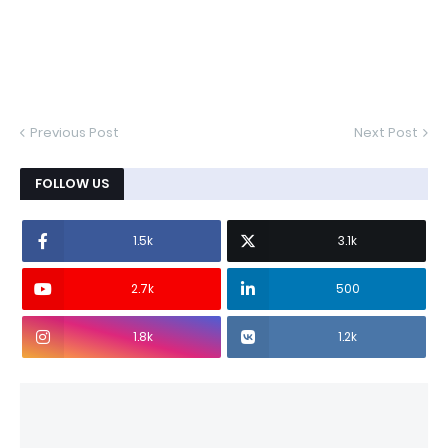
Previous Post
Next Post
FOLLOW US
1.5k
3.1k
2.7k
500
1.8k
1.2k