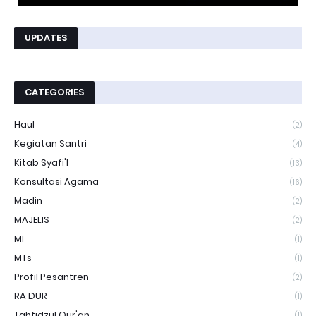
UPDATES
CATEGORIES
Haul
(2)
Kegiatan Santri
(4)
Kitab Syafi'I
(13)
Konsultasi Agama
(16)
Madin
(2)
MAJELIS
(2)
MI
(1)
MTs
(1)
Profil Pesantren
(2)
RA DUR
(1)
Tahfidzul Qur'an
(1)