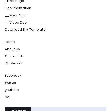
_Error Page
Documentation
__Web Doc
__Video Doc
Download This Template
Home
About Us
Contact Us
RTL Version
facebook
twitter
youtube
rss
FOLLOW US