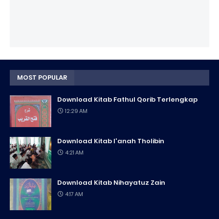
MOST POPULAR
Download Kitab Fathul Qorib Terlengkap
12:29 AM
Download Kitab I'anah Tholibin
4:21 AM
Download Kitab Nihayatuz Zain
4:17 AM