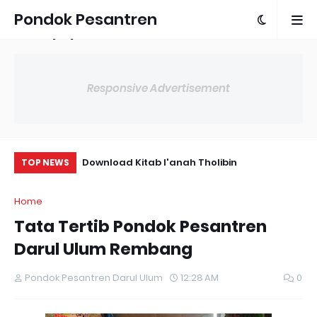
Pondok Pesantren
Darul Ulum
Responsive Advertisement
ib Terlengkap
Download Kitab I'anah Tholibin
Do
TOP NEWS
Home
Tata Tertib Pondok Pesantren
Darul Ulum Rembang
Pondok Pesantren Darul Ulum
12:28 AM
0